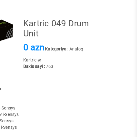
Kartric 049 Drum
Unit
0 azn
Kategoriya :
Analoq
Kartriclər
Baxis sayi :
763
m
i-Sensys
 i-Sensys
-Sensys
i-Sensys