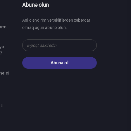
Abunə olun
Anlıq endirim və təkliflərdən xəbərdar
ərmi
olmaq üçün abunə olun.
yə
r?
Abunə ol
ərini
 U