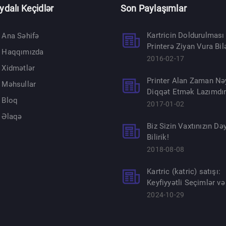
ydalı Keçidlər
Son Paylaşımlar
Kartricin Doldurulması
Ana Səhifə
Printerə Ziyan Vura Bil
Haqqımızda
2016-02-17
Xidmətlər
Printer Alan Zaman Nə
Məhsullar
Diqqət Etmək Lazımdı
Bloq
2017-01-02
Əlaqə
Biz Sizin Vaxtınızın Dəy
Bilirik!
2018-08-08
Kartric (katric) satışı:
Keyfiyyətli Seçimlər və
2024-10-29