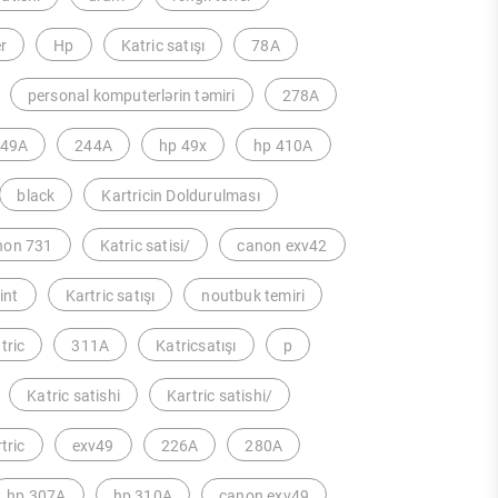
er
Hp
Katric satışı
78A
personal komputerlərin təmiri
278A
49A
244A
hp 49x
hp 410A
black
Kartricin Doldurulması
non 731
Katric satisi/
canon exv42
int
Kartric satışı
noutbuk temiri
atric
311A
Katricsatışı
p
Katric satishi
Kartric satishi/
tric
exv49
226A
280A
hp 307A
hp 310A
canon exv49