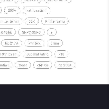
203A
katric satishi
rinter temiri
05X
Printer satışı
 046 bk
SNPÇ SNPC
s
hp 217A
Printer/
drum
n 051 cyan
Dublikatkatric
718
satiwi
toner
cf410a
hp 255A