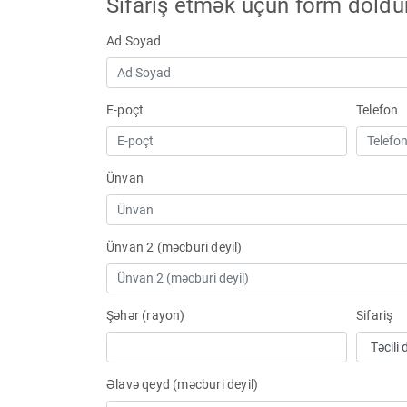
Sifariş etmək üçün form doldu
Ad Soyad
E-poçt
Telefon
Ünvan
Ünvan 2 (məcburi deyil)
Şəhər (rayon)
Sifariş
Əlavə qeyd (məcburi deyil)