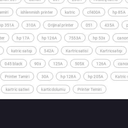
emiri
ishlenmish printer
katric
cf400A
hp 85A
hp 351A
310A
Orijinal printer
051
435A
p
ter
hp 17A
hp 126A
7553A
hp 53x
canon
katric satışı
542A
Kartricsatisi
Kartricsatışı
045 black
90x
125A
505X
126A
cano
Printer Təmiri
30A
hp 128A
hp 205A
Katric 
kartric satiwi
karticdolumu
Printer Temiri