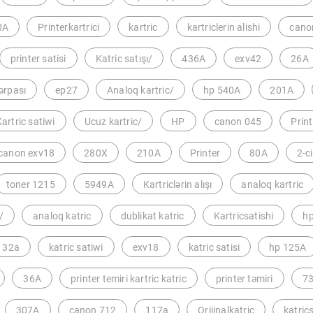
0A
Printerkartrici
kartric
kartriclerin alishi
cano
printer satisi
Katric satışı/
436A
exv42
26A
ərpası
ep27
Analoq kartric/
hp 540A
201A
artric satiwi
Ucuz kartric/
HP
canon 045
Print
canon exv18
280X
210A
Printer
80A
2-ci
toner 1215
5949A
Kartriclərin alışı
analoq kartric
/
analoq katric
dublikat katric
Kartricsatishi
h
 32a
katric satiwi
exv18
katric satisi
hp 125A
36A
printer temiri kartric katric
printer təmiri
73
307A
canon 712
117a
Orijinalkatric
katric