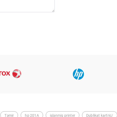
Təmir
hp 201A
işlənmiş printer
Dublikat kartric/