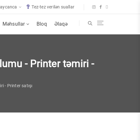
baycanca
Tez-tez verilən suallar
Məhsullar
Bloq
Əlaqə
olumu - Printer təmiri -
ri - Printer satışı