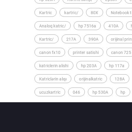
Kartric
kartric/
80X
Notebook t
Analoq katric/
hp 7516a
410A
Kartric/
217A
390A
orijinal prin
canon fx10
printer satishi
canon 725
katriclerin alishi
hp 203A
hp 117a
Katriclərin alışı
orijinalkatric
128A
ucuzkartric
046
hp 530A
hp