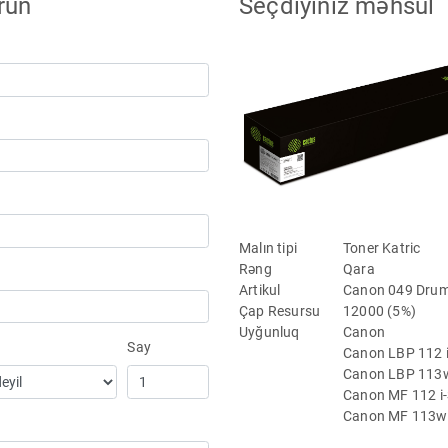
run
Seçdiyiniz məhsul
Malın tipi
Toner Katric
Rəng
Qara
Artikul
Canon 049 Dru
Çap Resursu
12000 (5%)
Uyğunluq
Canon
Say
Canon LBP 112 
Canon LBP 113w
Canon MF 112 i
Canon MF 113w 