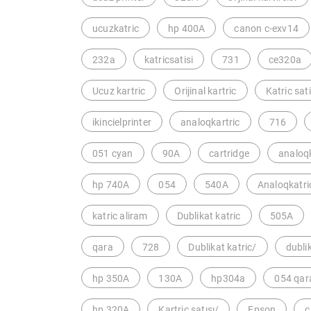
ucuzkatric
hp 400A
canon c-exv14
232a
katricsatisi
731
ce320a
Ucuz kartric
Orijinal kartric
Katric sati
ikincielprinter
analoqkartric
716
051 cyan
90A
cartridge
analoqk
hp 740A
054
540A
Analoqkatri
katric aliram
Dublikat katric
505A
qara
728
Dublikat katric/
dubli
hp 350A
130A
hp304a
054 qar
hp 320A
Kartric satışı/
Epson
c