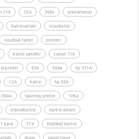
n 718
35A
390x
printertemiri
Katricsatishi
Ucuzkatric
noutbuk təmiri
printer/
Katric satishi/
canon 716
 el printer
53A
304a
hp 311A
12A
Katric
hp 55A
p 304a
İşlənmiş printer
106a
orijinalkartric
kartric aliram
1 qara
719
Dublikat kartric
satishi
dram
rəngli toner