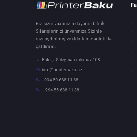
Fa
Biz sizin vaxtınızın dəyərini bilirik.
Sifarişlərinizi ünvanınıza Sizinlə
razılaşdırılmış vaxtda tam dəqiqliklə
çatdırırıq.
Bakı ş.,Süleyman rəhimov 108
info@printerbaku.az
+994 50 688 11 88
+994 55 688 11 88