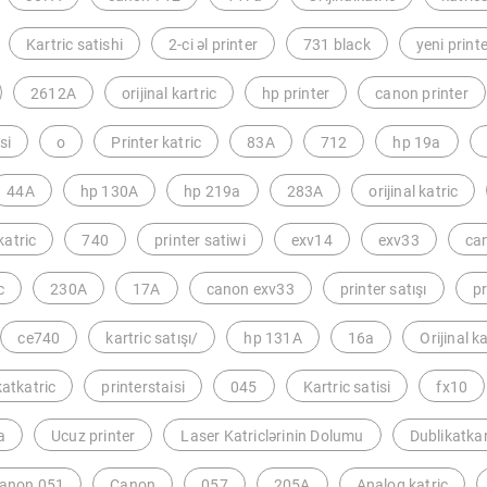
Kartric satishi
2-ci əl printer
731 black
yeni print
2612A
orijinal kartric
hp printer
canon printer
si
o
Printer katric
83A
712
hp 19a
44A
hp 130A
hp 219a
283A
orijinal katric
atric
740
printer satiwi
exv14
exv33
ca
c
230A
17A
canon exv33
printer satışı
pr
ce740
kartric satışı/
hp 131A
16a
Orijinal k
katkatric
printerstaisi
045
Kartric satisi
fx10
a
Ucuz printer
Laser Katriclərinin Dolumu
Dublikatkar
anon 051
Canon
057
205A
Analoq katric