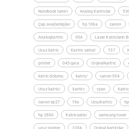
Notebook təmiri
Analoq Kartriclər
53
Çap avadanlıqları
hp 106a
canon
Analoqkartric
05A
Laser Katriclərin B
Ucuz katric
Kartric satisi/
737
K
printer
045 qara
Orijinalkartric
katric dolumu
katric/
canon 054
Ucuz katric/
kartirc
cyan
Katric
canon ep27
19a
Ucuzkartric
hp
hp 285A
Katricsatisi
samsung toner
ucuz printer
320A
Orjinal kartirclər