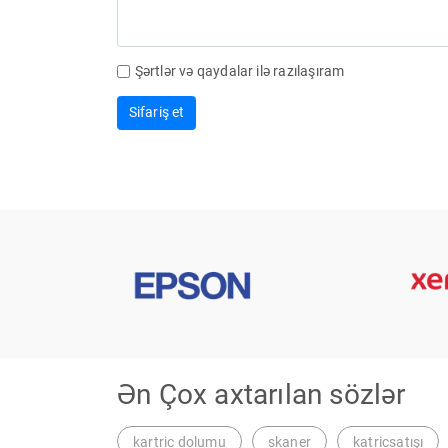
Şərtlər və qaydalar ilə razılaşıram
Sifariş et
Ən Çox axtarılan sözlər
kartric dolumu
skaner
katricsatışı