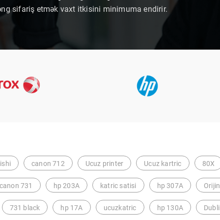
əng sifariş etmək vaxt itkisini minimuma endirir.
ishi
canon 712
Ucuz printer
Ucuz kartric
80X
canon 731
hp 203A
katric satisi
hp 307A
Oriji
731 black
hp 17A
ucuzkatric
hp 130A
Dubli