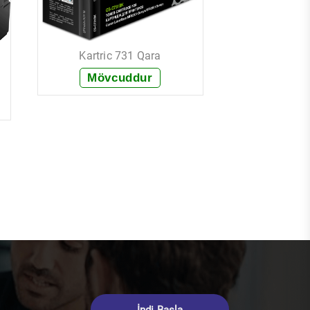
Kartric 731 Qara
Mövcuddur
+ Sifariş et
Kartric 
Mövc
+ Sif