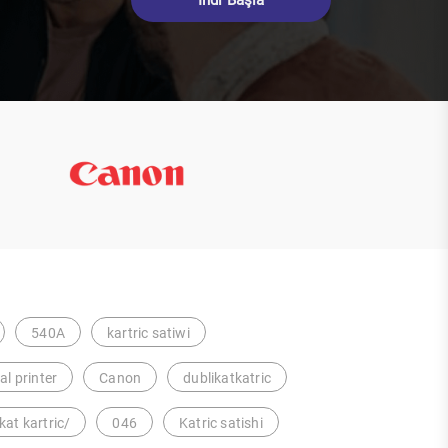
İndi Başla
540A
kartric satiwi
nal printer
Canon
dublikatkatric
kat kartric/
046
Katric satishi