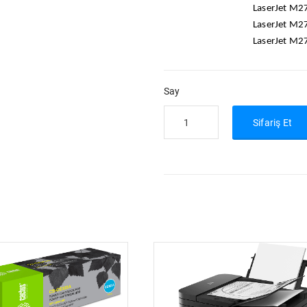
LaserJet M2
LaserJet M2
LaserJet M
Say
Sifariş Et