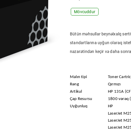
Mövcuddur
Bütün
məhsullar beynəlxalq serti
standartlarına uyğun olaraq isteh
nəzarətindən keçir və daha sonra 
Malın tipi
Toner Cartric
Rəng
Qırmızı
Artikul
HP 131A (C
Çap Resursu
1800 vərəq 
Uyğunluq
HP
LaserJet M25
LaserJet M
LaserJet M