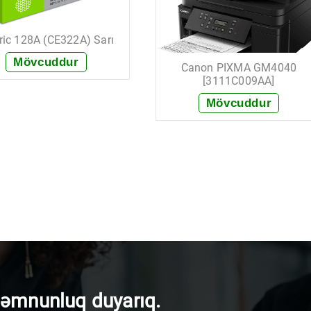
ric 128A (CE322A) Sarı
Mövcuddur
Canon PIXMA GM4040
[3111C009AA]
+ Sifariş et
Mövcuddur
+ Sifariş et
məmnunluq duyarıq.