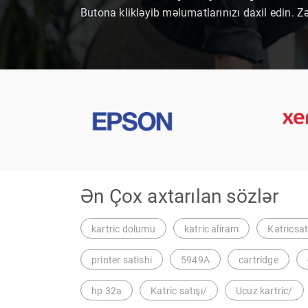
Butona klikləyib məlumatlarınızı daxil edin. Z
Ən Çox axtarılan sözlər
kartric dolumu
katric aliram
Katricsat
printer satishi
5949A
cartridge
hp 32a
Katric satışı/
Ucuz kartric/