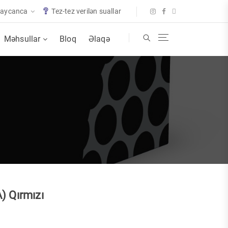
baycanca
Tez-tez verilən suallar
Məhsullar
Bloq
Əlaqə
) Qırmızı