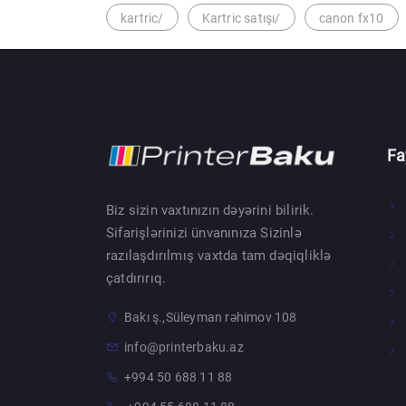
kartric/
Kartric satışı/
canon fx10
Fa
Biz sizin vaxtınızın dəyərini bilirik.
Sifarişlərinizi ünvanınıza Sizinlə
razılaşdırılmış vaxtda tam dəqiqliklə
çatdırırıq.
Bakı ş.,Süleyman rəhimov 108
info@printerbaku.az
+994 50 688 11 88