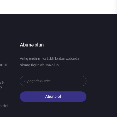
Abunə olun
Anlıq endirim və təkliflərdən xəbərdar
ərmi
olmaq üçün abunə olun.
yə
r?
Abunə ol
ərini