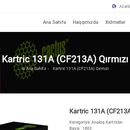
Azər
Ana Səhifə
Haqqımızda
Xidmətlər
Kartric 131A (CF213A) Qırmızı
Ana Səhifə
Kartric 131A (CF213A) Qırmızı
Kartric 131A (CF213A
Kategoriya:
Analoq Kartriclər
Baxış : 1803