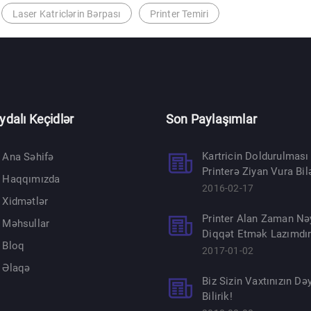
Laser Katriclərin Bərpası
Printer Temiri
ydalı Keçidlər
Son Paylaşımlar
Kartricin Doldurulması
Ana Səhifə
Printerə Ziyan Vura Bil
Haqqımızda
2016-02-17
Xidmətlər
Printer Alan Zaman Nə
Məhsullar
Diqqət Etmək Lazımdı
Bloq
2017-01-02
Əlaqə
Biz Sizin Vaxtınızın Dəy
Bilirik!