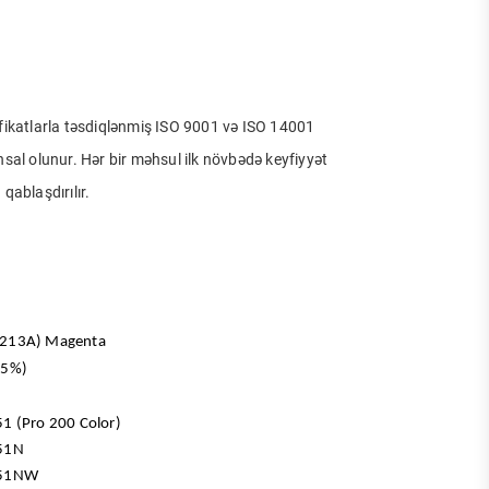
fikatlarla təsdiqlənmiş ISO 9001 və ISO 14001
sal olunur. Hər bir məhsul ilk növbədə keyfiyyət
qablaşdırılır.
F213A) Magenta
(5%)
1 (Pro 200 Color)
251N
251NW