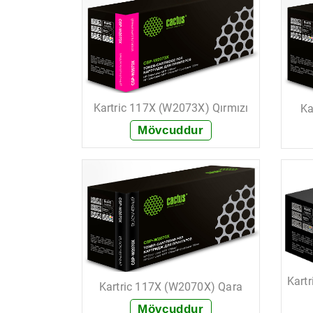
Kartric 117X (W2073X) Qırmızı
Ka
Mövcuddur
+ Sifariş et
Kart
Kartric 117X (W2070X) Qara
Mövcuddur