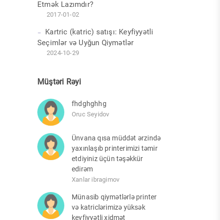
Etmək Lazımdır?
2017-01-02
Kartric (katric) satışı: Keyfiyyətli
Seçimlər və Uyğun Qiymətlər
2024-10-29
Müştəri Rəyi
fhdghghhg
Oruc Seyidov
Ünvana qısa müddət ərzində
yaxınlaşıb printerimizi təmir
etdiyiniz üçün təşəkkür
edirəm
Xanlar ibragimov
Münasib qiymətlərlə printer
və katriclərimizə yüksək
keyfiyyətli xidmət