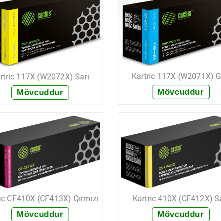
Kartric 117X (W2071X) 
rtric 117X (W2072X) Sarı
Mövcuddur
Mövcuddur
+ Sifariş et
+ Sifariş et
ric CF410X (CF413X) Qırmızı
Kartric 410X (CF412X) S
Mövcuddur
Mövcuddur