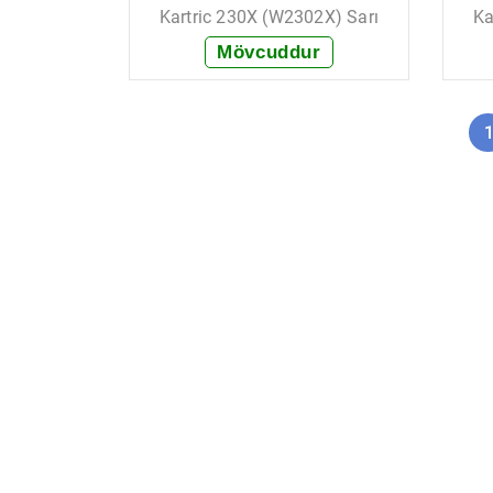
Kartric 230X (W2302X) Sarı
Ka
Mövcuddur
+ Sifariş et
1