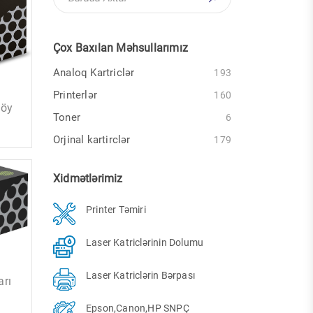
Çox Baxılan Məhsullarımız
Analoq Kartriclər
193
Printerlər
160
Göy
Toner
6
Orjinal kartirclər
179
Xidmətlərimiz
Printer Təmiri
Laser Katriclərinin Dolumu
Laser Katriclərin Bərpası
arı
Epson,Canon,HP SNPÇ