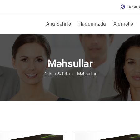
Azər
Ana Səhifə
Haqqımızda
Xidmətlər
Məhsullar
Ana Səhifə
Məhsullar