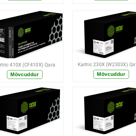
+ Sifariş et
+ Sifariş et
Kartric 230X (W2303X) Qır
rtric 410X (CF410X) Qara
Mövcuddur
Mövcuddur
+ Sifariş et
+ Sifariş et