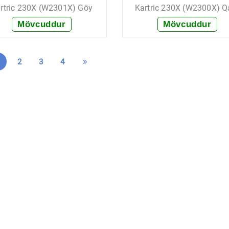
rtric 230X (W2301X) Göy
Kartric 230X (W2300X) Q
Mövcuddur
Mövcuddur
+ Sifariş et
+ Sifariş et
2
3
4