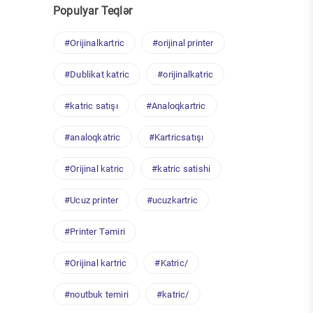
Populyar Teqlər
#Orijinalkartric
#orijinal printer
#Dublikat katric
#orijinalkatric
#katric satışı
#Analoqkartric
#analoqkatric
#Kartricsatışı
#Orijinal katric
#katric satishi
#Ucuz printer
#ucuzkartric
#Printer Təmiri
#Orijinal kartric
#Katric/
#noutbuk temiri
#katric/