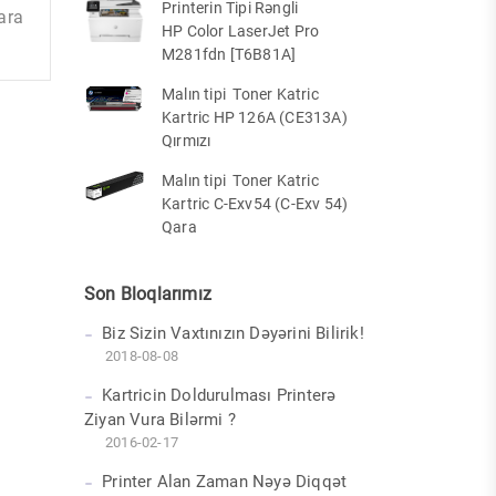
Printerin Tipi Rəngli
ara
HP Color LaserJet Pro
M281fdn [T6B81A]
Malın tipi Toner Katric
Kartric HP 126A (CE313A)
Qırmızı
Malın tipi Toner Katric
Kartric C-Exv54 (C-Exv 54)
Qara
Son Bloqlarımız
Biz Sizin Vaxtınızın Dəyərini Bilirik!
2018-08-08
Kartricin Doldurulması Printerə
Ziyan Vura Bilərmi ?
2016-02-17
Printer Alan Zaman Nəyə Diqqət