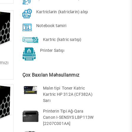
Kartriclərin (katriclərin) alışı
Notebook təmiri
Kartric (katric satışı)
Printer Satışı
mızı
Çox Baxılan Məhsullarımız
Malın tipi Toner Katric
Kartric HP 312A (CF382A)
Sarı
Printerin Tipi Ağ-Qara
Canon I-SENSYS LBP113W
[2207C001AA]