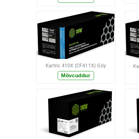
+ Sifariş et
Kartric 410X (CF411X) Göy
Ka
Mövcuddur
+ Sifariş et