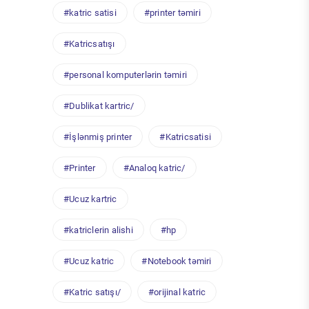
#katric satisi
#printer təmiri
#Katricsatışı
#personal komputerlərin təmiri
#Dublikat kartric/
#İşlənmiş printer
#Katricsatisi
#Printer
#Analoq katric/
#Ucuz kartric
#katriclerin alishi
#hp
#Ucuz katric
#Notebook təmiri
#Katric satışı/
#orijinal katric