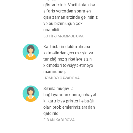
göstərirsiniz.Vacibi olan isə
sifariş verendən sonra ən
qısa zaman ərzinde gəlirsiniz
və bu bizim üçün çox
önəmlidir.
LƏTİFƏ MƏMMƏDOVA
Kartriclərin doldurulması
xidmətindən çox razıyiq və
tanıdığımız şirkətlərə sizin
xidmətləri tövsiyyə etməyə
məmnunuq.
HƏMİDƏ CAVADOVA
Sizinlə müqavilə
bağlayandan sonra,nəhayət
ki kartric və printer ilə bağlı
olan problemlərimiz aradan
qaldırıldı.
FIDAN KADIROVA