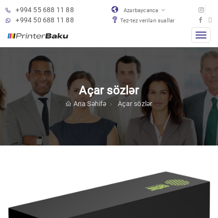
+994 55 688 11 88
Azərbaycanca
+994 50 688 11 88
Tez-tez verilən suallar
Açar sözlər
Ana Səhifə
Açar sözlər