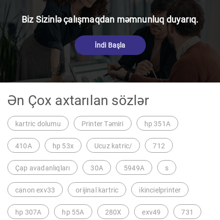
Biz Sizinlə çalışmaqdan məmnunluq duyarıq.
İndi Başla
Ən Çox axtarılan sözlər
kartric dolumu
Printer Təmiri
hp 351A
410A
hp 53x
Ucuz katric/
712
Çap avadanlıqları
30A
5949A
s
canon exv33
orijinal kartric
ikincielprinter
hp 307A
hp 55A
280X
exv49
731