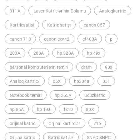
311A
Laser Katriclərinin Dolumu
Analoqkartric
Kartricsatisi
Katric satışı
canon 057
canon 718
canon exv42
cf400A
p
283A
280A
hp 320A
hp 49x
personal komputerlərin təmiri
dram
90x
Analoq kartric/
05X
hp304a
051
Notebook temiri
hp 255A
ucuzkatric
hp 85A
hp 19a
fx10
80X
orijinal katric
Orjinal kartirclər
716
Orijinalkatric
Katric satisi/
SNPÇ SNPC