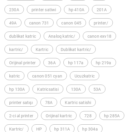
230A
printer satiwi
hp 410A
201A
49A
canon 731
canon 045
printer/
dublikat katric
Analoq katric/
canon exv18
kartric/
Kartric
Dublikat kartric/
Orijinal printer
36A
hp 117a
hp 219a
katric
canon 051 cyan
Ucuzkatric
hp 130A
Katricsatisi
130A
53A
printer satışı
78A
Kartric satishi
2-ci əl printer
Orijinal kartric
728
hp 285A
Kartric/
HP
hp 311A
hp 304a