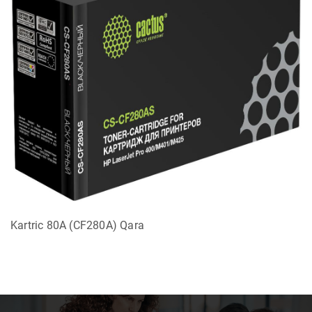
Kartric 80A (CF280A) Qara