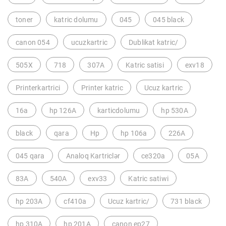
toner
katric dolumu
045
045 black
canon 054
ucuzkartric
Dublikat katric/
505X
718
307A
Katric satisi
exv18
Printerkartrici
Printer katric
Ucuz kartric
16a
hp 126A
karticdolumu
hp 530A
black
qara
Hp
hp 106a
226A
045 qara
Analoq Kartriclər
ce320a
05A
83A
540A
exv33
Katric satiwi
hp 203A
cf410a
Ucuz kartric/
731 black
hp 310A
hp 201A
canon ep27