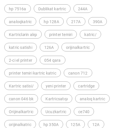
hp 7516a
Dublikat kartric
244A
analoqkatric
hp 128A
217A
390A
Kartriclərin alışı
printer temiri
katric/
katric satishi
126A
orijinalkartric
2-ci el printer
054 qara
printer temiri kartric katric
canon 712
Kartric satisi/
yeni printer
cartridge
canon 046 bk
Kartricsatışı
analoq kartric
Orijinalkartric
Ucuzkartric
ce740
orijinalkatric
hp 350A
125A
12A