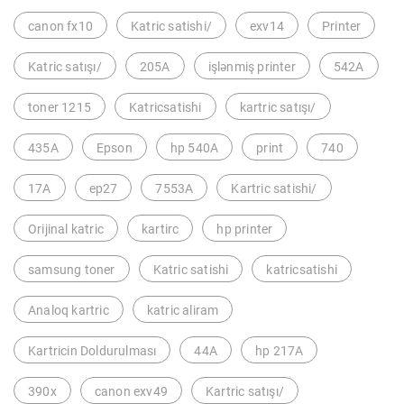
canon fx10
Katric satishi/
exv14
Printer
Katric satışı/
205A
işlənmiş printer
542A
toner 1215
Katricsatishi
kartric satışı/
435A
Epson
hp 540A
print
740
17A
ep27
7553A
Kartric satishi/
Orijinal katric
kartirc
hp printer
samsung toner
Katric satishi
katricsatishi
Analoq kartric
katric aliram
Kartricin Doldurulması
44A
hp 217A
390x
canon exv49
Kartric satışı/