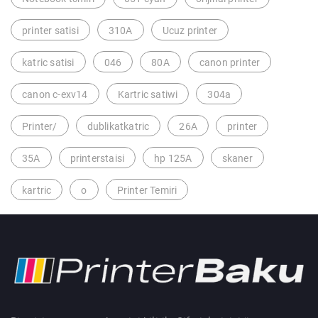
printer satisi
310A
Ucuz printer
katric satisi
046
80A
canon printer
canon c-exv14
Kartric satiwi
304a
Printer/
dublikatkatric
26A
printer
35A
printerstaisi
hp 125A
skaner
kartric
o
Printer Temiri