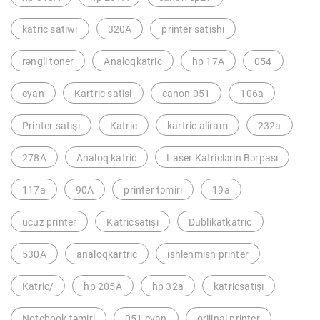
katric satiwi
320A
printer satishi
rəngli toner
Analoqkatric
hp 17A
054
cyan
Kartric satisi
canon 051
106a
Printer satışı
Katric
kartric aliram
232a
278A
Analoq katric
Laser Katriclərin Bərpası
117a
90A
printer təmiri
19a
ucuz printer
Katricsatışı
Dublikatkatric
530A
analoqkartric
ishlenmish printer
Katric/
hp 205A
hp 32a
katricsatışı
Notebook təmiri
051 cyan
orijinal printer