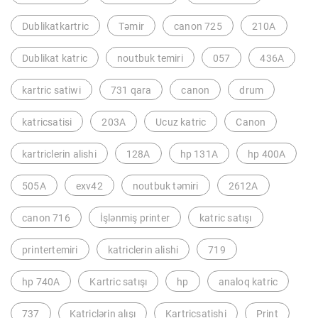
Dublikatkartric
Təmir
canon 725
210A
Dublikat katric
noutbuk temiri
057
436A
kartric satiwi
731 qara
canon
drum
katricsatisi
203A
Ucuz katric
Canon
kartriclerin alishi
128A
hp 131A
hp 400A
505A
exv42
noutbuk təmiri
2612A
canon 716
İşlənmiş printer
katric satışı
printertemiri
katriclerin alishi
719
hp 740A
Kartric satışı
hp
analoq katric
737
Katriclərin alışı
Kartricsatishi
Print