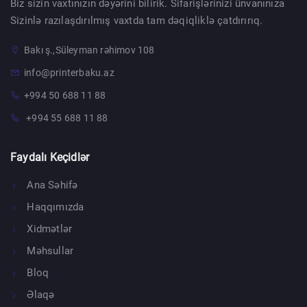
Biz sizin vaxtınızın dəyərini bilirik. Sifarişlərinizi ünvanınıza
Sizinlə razılaşdırılmış vaxtda tam dəqiqliklə çatdırırıq.
Bakı ş.,Süleyman rəhimov 108
info@printerbaku.az
+994 50 688 11 88
+994 55 688 11 88
Faydalı Keçidlər
Ana Səhifə
Haqqımızda
Xidmətlər
Məhsullar
Bloq
Əlaqə