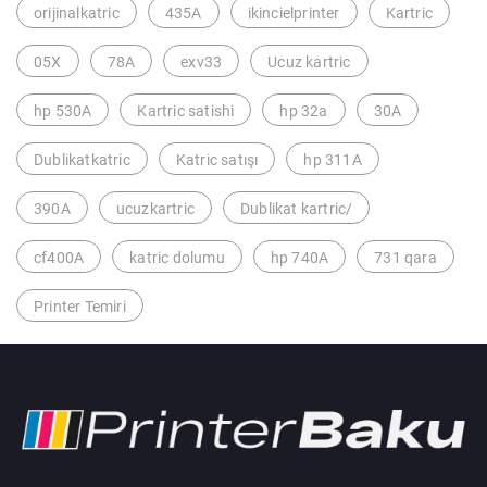
orijinalkatric
435A
ikincielprinter
Kartric
05X
78A
exv33
Ucuz kartric
hp 530A
Kartric satishi
hp 32a
30A
Dublikatkatric
Katric satışı
hp 311A
390A
ucuzkartric
Dublikat kartric/
cf400A
katric dolumu
hp 740A
731 qara
Printer Temiri