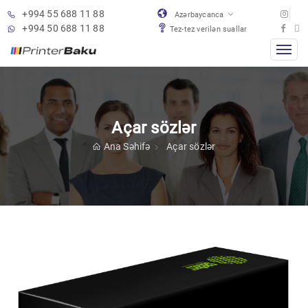
+994 55 688 11 88
Azərbaycanca
+994 50 688 11 88
Tez-tez verilən suallar
Açar sözlər
Ana Səhifə
Açar sözlər