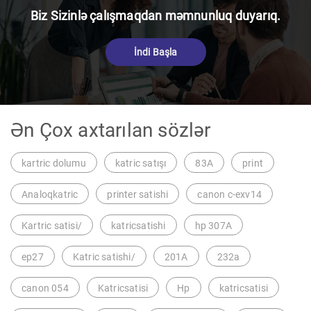
Biz Sizinlə çalışmaqdan məmnunluq duyarıq.
İndi Başla
Ən Çox axtarılan sözlər
kartric dolumu
katric satışı
83A
print
Analoqkatric
printer satishi
canon c-exv14
Kartric satisi/
katricsatishi
hp 307A
ep27
Katric satishi/
201A
232a
canon 054
Katricsatisi
Hp
katricsatisi