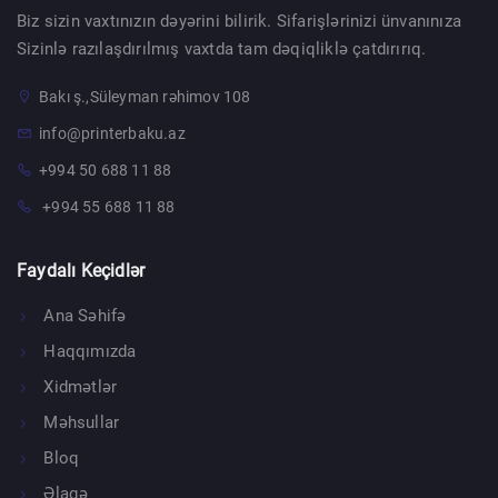
Biz sizin vaxtınızın dəyərini bilirik. Sifarişlərinizi ünvanınıza
Sizinlə razılaşdırılmış vaxtda tam dəqiqliklə çatdırırıq.
Bakı ş.,Süleyman rəhimov 108
info@printerbaku.az
+994 50 688 11 88
+994 55 688 11 88
Faydalı Keçidlər
Ana Səhifə
Haqqımızda
Xidmətlər
Məhsullar
Bloq
Əlaqə