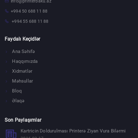
info@printerbaku.az
+994 50 688 11 88
+994 55 688 11 88
Faydalı Keçidlər
Ana Səhifə
Haqqımızda
Xidmətlər
Məhsullar
Bloq
Əlaqə
Son Paylaşımlar
Kartricin Doldurulması Printerə Ziyan Vura Bilərmi