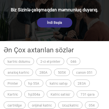
Biz Sizinlə çalışmaqdan məmnunluq duyarıq.
İndi Başla
Ən Çox axtarılan sözlər
kartric dolumu
2-ci el printer
046
analoq kartric
280A
505X
canon 051
Printer
hp 55A
katric satışı
283A
Kartric
hp304a
Katric satisi/
731 qara
cartridge
orijinal katric
Ucuzkatric
054