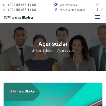
+994 55 688 11 88
Azərbaycanca
+994 50 688 11 88
Tez-tez verilən suallar
Açar sözlər
Ana Səhifə
Açar sözlər