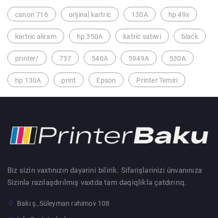
canon 716
orijinal kartric
130A
hp 49x
kartric aliram
hp 350A
katric satiwi
black
printer/
737
540A
5949A
530A
hp 130A
print
Epson
Printer Temiri
Biz sizin vaxtınızın dəyərini bilirik. Sifarişlərinizi ünvanınıza
Sizinlə razılaşdırılmış vaxtda tam dəqiqliklə çatdırırıq.
Bakı ş.,Süleyman rəhimov 108