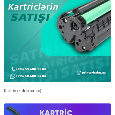
Kartric (katric satışı)