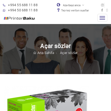
+994 55 688 11 88
Azərbaycanca
+994 50 688 11 88
Tez-tez verilən suallar
Açar sözlər
Ana Səhifə
Açar sözlər