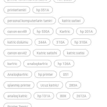
printertemiri
hp 351A
personal komputerlərin təmiri
katric satiwi
canon exv49
hp 530A
Kartric
hp 201A
katric dolumu
244A
310A
hp 310A
canon exv42
Katric satishi
katric satisi
kartric
analoqkartric
hp 126A
Analoqkartric
hp printer
051
işlənmiş printer
Ucuz katric/
283A
analoq katric
hp 131A
80X
2612A
Printer Temiri