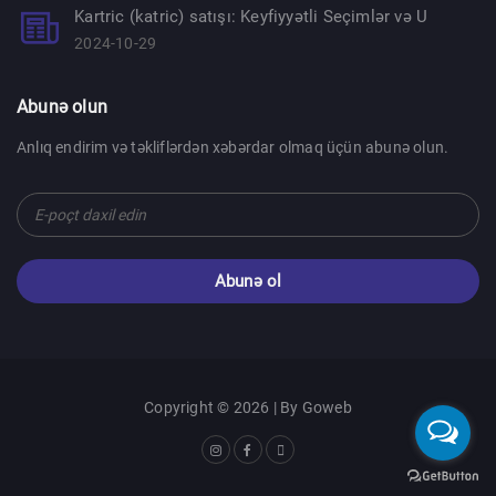
Kartric (katric) satışı: Keyfiyyətli Seçimlər və U
2024-10-29
Abunə olun
Anlıq endirim və təkliflərdən xəbərdar olmaq üçün abunə olun.
Abunə ol
Copyright © 2026 | By
Goweb