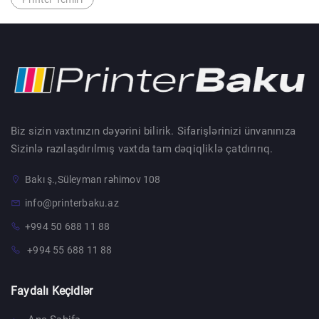
Biz sizin vaxtınızın dəyərini bilirik. Sifarişlərinizi ünvanınıza
Sizinlə razılaşdırılmış vaxtda tam dəqiqliklə çatdırırıq.
Bakı ş.,Süleyman rəhimov 108
info@printerbaku.az
+994 50 688 11 88
+994 55 688 11 88
Faydalı Keçidlər