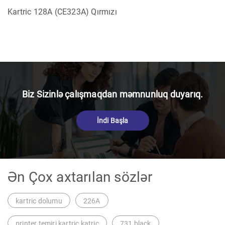
Kartric 128A (CE323A) Qırmızı
Biz Sizinlə çalışmaqdan məmnunluq duyarıq.
İndi Başla
Ən Çox axtarılan sözlər
kartric dolumu
226A
printer temiri kartric katric
731 black