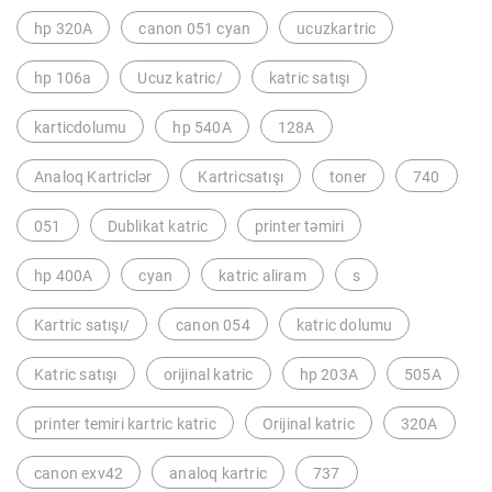
hp 320A
canon 051 cyan
ucuzkartric
hp 106a
Ucuz katric/
katric satışı
karticdolumu
hp 540A
128A
Analoq Kartriclər
Kartricsatışı
toner
740
051
Dublikat katric
printer təmiri
hp 400A
cyan
katric aliram
s
Kartric satışı/
canon 054
katric dolumu
Katric satışı
orijinal katric
hp 203A
505A
printer temiri kartric katric
Orijinal katric
320A
canon exv42
analoq kartric
737