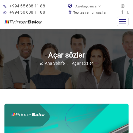
+994 55 688 11 88
Azərbaycanca
+994 50 688 11 88
Tez-tez verilən suallar
Açar sözlər
Ana Səhifə
Açar sözlər