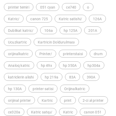
printer temiri
051 cyan
ce740
o
Katric/
canon 725
Katric satishi/
126A
Dublikat katric/
106a
hp 125A
201A
Ucuzkartric
Kartricin Doldurulması
orijinalkatric
Printer/
printerstaisi
drum
Analoq katric
hp 49x
hp 350A
hp304a
katriclerin alishi
hp 219a
83A
390A
hp 130A
printer satisi
Orijinalkatric
orijinal printer
Kartric
print
2-ci əl printer
ce320a
Katric satışı/
Katric
canon 051