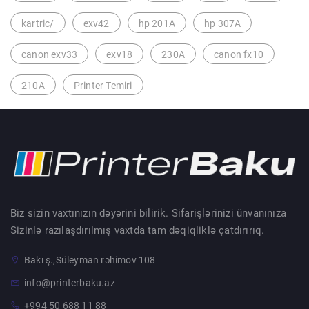
kartric/
exv42
hp 201A
hp 307A
canon exv33
exv18
230A
canon fx10
210A
Printer Temiri
Biz sizin vaxtınızın dəyərini bilirik. Sifarişlərinizi ünvanınıza
Sizinlə razılaşdırılmış vaxtda tam dəqiqliklə çatdırırıq.
Bakı ş.,Süleyman rəhimov 108
info@printerbaku.az
+994 50 688 11 88