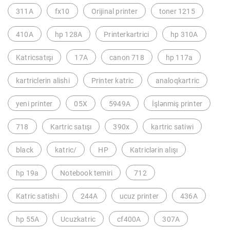
311A
fx10
Orijinal printer
toner 1215
410A
hp 128A
Printerkartrici
hp 310A
Katricsatışı
17A
canon 718
hp 117a
kartriclerin alishi
Printer katric
analoqkartric
yeni printer
05X
5949A
İşlənmiş printer
718
Kartric satışı
390x
kartric satiwi
black
katric/
HP
Katriclərin alışı
hp 19a
Notebook temiri
712
Katric satishi
244A
ucuz printer
436A
hp 55A
Ucuzkatric
cf400A
307A