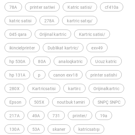
78A
printer satiwi
Katric satisi/
cf410a
katric satisi
278A
kartric satışı/
045 qara
Orijinal kartric
Kartric satisi/
ikincielprinter
Dublikat kartric/
exv49
hp 530A
80A
analoqkatric
Ucuz katric
hp 131A
p
canon exv18
printer satishi
280X
Kartricsatisi
kartirc
Orijinalkartric
Epson
505X
noutbuk təmiri
SNPÇ SNPC
217A
49A
731
printer/
19a
130A
53A
skaner
katricsatışı