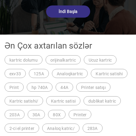
İndi Başla
Ən Çox axtarılan sözlər
kartric dolumu
orijinalkartric
Ucuz kartric
exv33
125A
Analoqkartric
Kartric satishi
Print
hp 740A
44A
Printer satışı
Kartric satishi/
Kartric satisi
dublikat katric
203A
30A
80X
Printer
2-ci el printer
Analoq katric/
283A