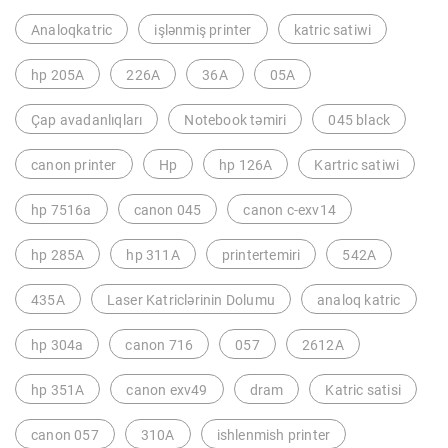
Analoqkatric
işlənmiş printer
katric satiwi
hp 205A
226A
36A
05A
Çap avadanlıqları
Notebook təmiri
045 black
canon printer
Hp
hp 126A
Kartric satiwi
hp 7516a
canon 045
canon c-exv14
hp 285A
hp 311A
printertemiri
542A
435A
Laser Katriclərinin Dolumu
analoq katric
hp 304a
canon 716
057
2612A
hp 351A
canon exv49
dram
Katric satisi
canon 057
310A
ishlenmish printer