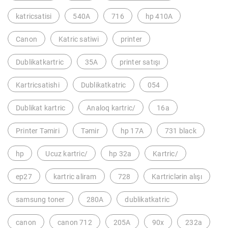
katricsatisi
540A
716
hp 410A
Canon
Katric satiwi
printer
Dublikatkartric
35A
printer satışı
Kartricsatishi
Dublikatkatric
054
Dublikat kartric
Analoq kartric/
16a
Printer Təmiri
Təmir
hp 17A
731 black
hp
Ucuz kartric/
hp 32a
Kartric/
ep27
kartric aliram
728
Kartriclərin alışı
samsung toner
280A
dublikatkatric
canon
canon 712
205A
90x
232a