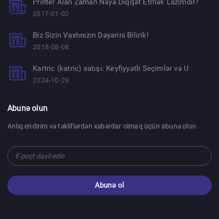
Printer Alan Zaman Nəyə Diqqət Etmək Lazımdır?
2017-01-02
Biz Sizin Vaxtınızın Dəyərini Bilirik!
2018-08-08
Kartric (katric) satışı: Keyfiyyətli Seçimlər və U
2024-10-29
Abunə olun
Anlıq endirim və təkliflərdən xəbərdar olmaq üçün abunə olun.
Abunə ol