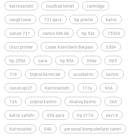
katricsatishi
noutbuk temiri
cartridge
rəngli toner
731 qara
hp printer
katric
canon 731
canon 046 bk
hp 53x
7553A
Ucuz printer
Laser Katriclərin Bərpası
530A
hp 255A
qara
hp 85A
304a
045
719
Orjinal kartirclər
ucuzkatric
kartric
canon ep27
Katricsatishi
117a
90A
12A
orijinal kartric
Analoq kartric
26A
katric satishi
054 qara
hp 217A
exv14
Katricsatisi
046
personal komputerlərin təmiri