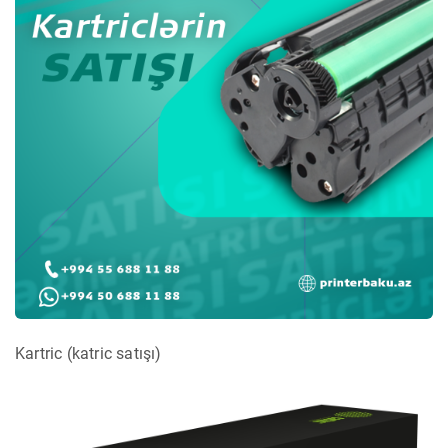
Kartric (katric satışı)