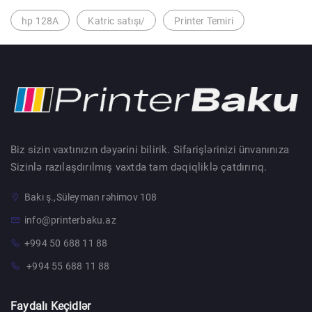
hp 128A
Katric satışı/
Printer Temiri
Biz sizin vaxtınızın dəyərini bilirik. Sifarişlərinizi ünvanınıza
Sizinlə razılaşdırılmış vaxtda tam dəqiqliklə çatdırırıq.
Bakı ş.,Süleyman rəhimov 108
info@printerbaku.az
+994 50 688 11 88
+994 55 688 11 88
Faydalı Keçidlər