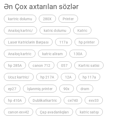
Ən Çox axtarılan sözlər
kartric dolumu
280X
Printer
Analoq kartric/
katric dolumu
Katric
Laser Katriclərin Bərpası
117a
hp printer
Analoq kartric
katric aliram
130A
hp 285A
canon 712
057
Kartric satisi
Ucuz kartric/
hp 217A
12A
hp 117a
ep27
İşlənmiş printer
90x
dram
hp 410A
Dublikatkartric
ce740
exv33
canon exv42
Çap avadanlıqları
katric satışı