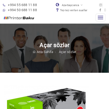
+994 55 688 11 88
Azərbaycanca
+994 50 688 11 88
Tez-tez verilən suallar
Açar sözlər
Ana Səhifə
Açar sözlər