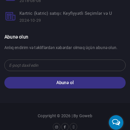
2018-08-08
Kartric (katric) satışı: Keyfiyyətli Seçimlər və U
2024-10-29
Abunə olun
Anlıq endirim və təkliflərdən xəbərdar olmaq üçün abunə olun.
Abunə ol
Copyright © 2026 | By
Goweb