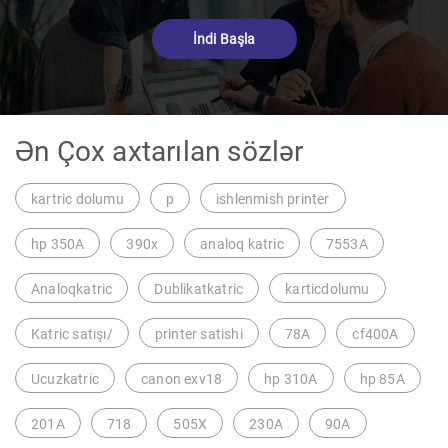
İndi Başla
Ən Çox axtarılan sözlər
kartric dolumu
p
ishlenmish printer
hp 350A
390x
analoq katric
7553A
Analoqkatric
Dublikatkatric
karticdolumu
Katric satışı/
printer satishi
78A
cf400A
Ucuzkatric
canon exv18
hp 310A
hp 85A
201A
718
505X
230A
90A