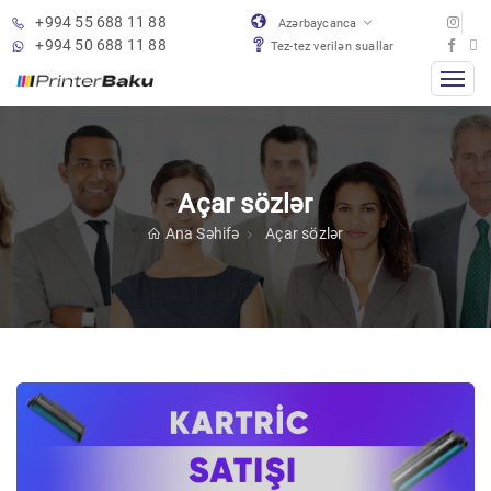
+994 55 688 11 88
Azərbaycanca
+994 50 688 11 88
Tez-tez verilən suallar
Açar sözlər
Ana Səhifə
Açar sözlər