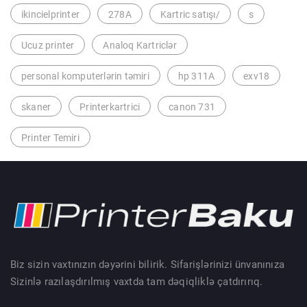
ikincielprinter
278A
Kartric satışı/
s
Ucuz printer
Analoq Kartriclər
personal komputerlərin təmiri
hp 311A
exv18
skaner
Printerkartrici
canon 731
Printer Temiri
Biz sizin vaxtınızın dəyərini bilirik. Sifarişlərinizi ünvanınıza
Sizinlə razılaşdırılmış vaxtda tam dəqiqliklə çatdırırıq.