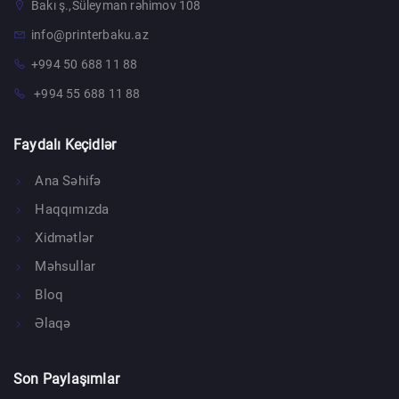
Bakı ş.,Süleyman rəhimov 108
info@printerbaku.az
+994 50 688 11 88
+994 55 688 11 88
Faydalı Keçidlər
Ana Səhifə
Haqqımızda
Xidmətlər
Məhsullar
Bloq
Əlaqə
Son Paylaşımlar