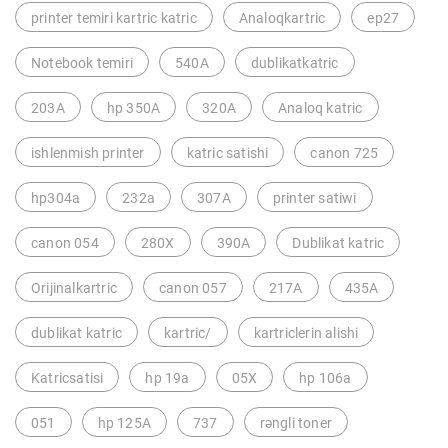
printer temiri kartric katric
Analoqkartric
ep27
Notebook temiri
540A
dublikatkatric
203A
hp 350A
320A
Analoq katric
ishlenmish printer
katric satishi
canon 725
hp304a
232a
307A
printer satiwi
canon 054
280X
390A
Dublikat katric
Orijinalkartric
canon 057
217A
435A
dublikat katric
kartric/
kartriclerin alishi
Katricsatisi
hp 19a
05X
hp 106a
051
hp 125A
737
rəngli toner