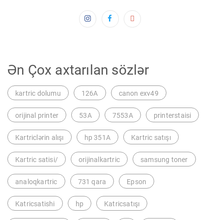
Ən Çox axtarılan sözlər
kartric dolumu
126A
canon exv49
orijinal printer
53A
7553A
printerstaisi
Kartriclərin alışı
hp 351A
Kartric satışı
Kartric satisi/
orijinalkartric
samsung toner
analoqkartric
731 qara
Epson
Katricsatishi
hp
Katricsatışı