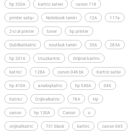
hp 320A
kartric satiwi
canon 718
printer satışı
Notebook təmiri
12A
117a
2-ci əl printer
toner
hp printer
Dublikatkatric
noutbuk təmiri
35A
283A
hp 201A
Ucuzkartric
Orijinal kartric
katric/
128A
canon 046 bk
Kartric satisi
hp 410A
analoqkatric
hp 540A
046
Katric/
Orijinalkatric
78A
Hp
canon
hp 130A
Canon
o
orijinalkatric
731 black
kartirc
canon 045