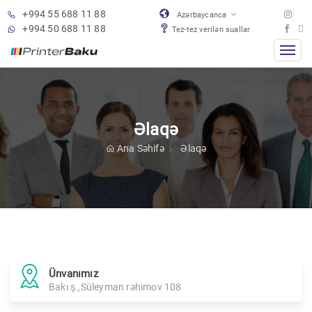
+994 55 688 11 88
Azərbaycanca
+994 50 688 11 88
Tez-tez verilən suallar
Əlaqə
Ana Səhifə
Əlaqə
Ünvanımız
Bakı ş.,Süleyman rəhimov 108