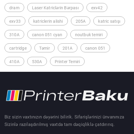
dram
Laser Katriclərin Bərpası
exv42
exv33
katriclerin alishi
205A
katric satışı
310A
canon 051 cyan
noutbuk temiri
cartridge
Təmir
201A
canon 051
410A
530A
Printer Temiri
Biz sizin vaxtınızın dəyərini bilirik. Sifarişlərinizi ünvanınıza
Sizinlə razılaşdırılmış vaxtda tam dəqiqliklə çatdırırıq.