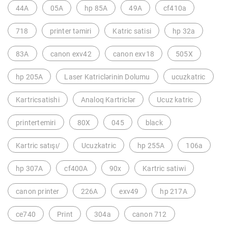
44A
05A
hp 85A
49A
cf410a
718
printer təmiri
Katric satisi
hp 32a
83A
canon exv42
canon exv18
505X
hp 205A
Laser Katriclərinin Dolumu
ucuzkatric
Kartricsatishi
Analoq Kartriclər
Ucuz katric
printertemiri
80X
045
black
Kartric satışı/
Ucuzkatric
hp 255A
106a
hp 307A
cf400A
90x
Kartric satiwi
canon printer
226A
exv49
hp 217A
ce740
Print
304a
canon 712