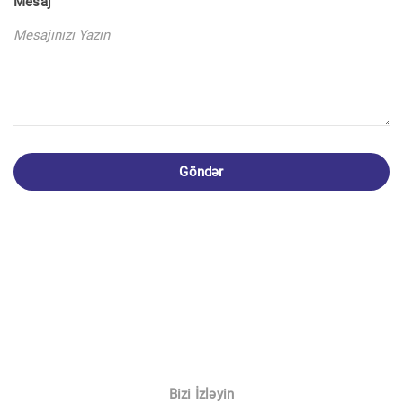
Mesaj
Göndər
Bizi İzləyin