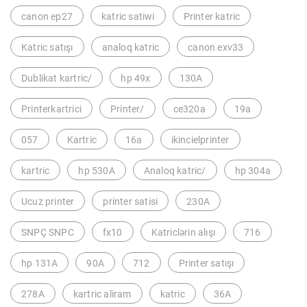
canon ep27
katric satiwi
Printer katric
Katric satışı
analoq katric
canon exv33
Dublikat kartric/
hp 49x
130A
Printerkartrici
Printer/
ce320a
19a
057
Kartric
16a
ikincielprinter
kartric
hp 530A
Analoq katric/
hp 304a
Ucuz printer
printer satisi
230A
SNPÇ SNPC
fx10
Katriclərin alışı
716
hp 131A
90A
712
Printer satışı
278A
kartric aliram
katric
36A