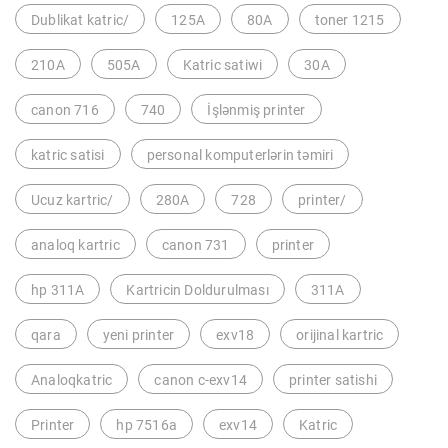
Dublikat katric/
125A
80A
toner 1215
210A
505A
Katric satiwi
30A
canon 716
740
İşlənmiş printer
katric satisi
personal komputerlərin təmiri
Ucuz kartric/
280A
728
printer/
analoq kartric
canon 731
printer
hp 311A
Kartricin Doldurulması
311A
qara
yeni printer
exv18
orijinal kartric
Analoqkatric
canon c-exv14
printer satishi
Printer
hp 7516a
exv14
Katric