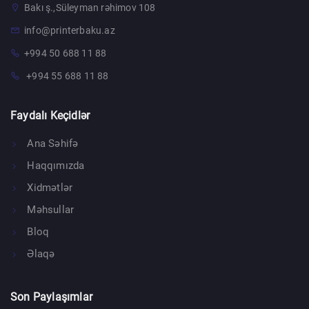
Bakı ş.,Süleyman rəhimov 108
info@printerbaku.az
+994 50 688 11 88
+994 55 688 11 88
Faydalı Keçidlər
Ana Səhifə
Haqqımızda
Xidmətlər
Məhsullar
Bloq
Əlaqə
Son Paylaşımlar