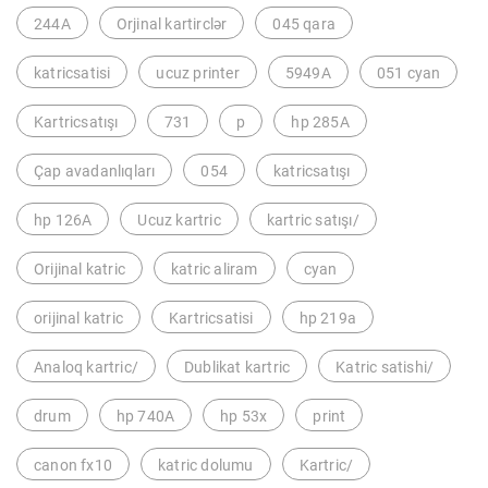
244A
Orjinal kartirclər
045 qara
katricsatisi
ucuz printer
5949A
051 cyan
Kartricsatışı
731
p
hp 285A
Çap avadanlıqları
054
katricsatışı
hp 126A
Ucuz kartric
kartric satışı/
Orijinal katric
katric aliram
cyan
orijinal katric
Kartricsatisi
hp 219a
Analoq kartric/
Dublikat kartric
Katric satishi/
drum
hp 740A
hp 53x
print
canon fx10
katric dolumu
Kartric/