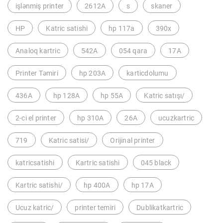
işlənmiş printer
2612A
s
skaner
HP
Katric satishi
hp 117a
390x
Analoq kartric
542A
054 qara
17A
Printer Təmiri
hp 203A
karticdolumu
436A
hp 128A
hp 55A
Katric satışı/
2-ci el printer
hp 310A
26A
ucuzkartric
719
Katric satisi/
Orijinal printer
katricsatishi
Kartric satishi
045 black
Kartric satishi/
hp 400A
hp 17A
Ucuz katric/
printer temiri
Dublikatkartric