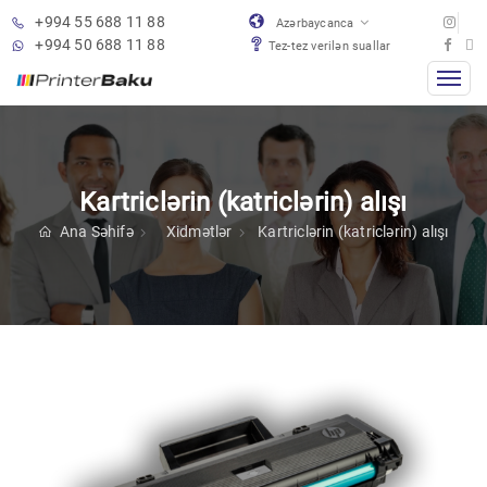
+994 55 688 11 88
Azərbaycanca
+994 50 688 11 88
Tez-tez verilən suallar
Kartriclərin (katriclərin) alışı
Ana Səhifə
Xidmətlər
Kartriclərin (katriclərin) alışı