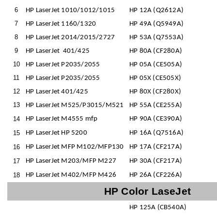
6
HP LaserJet 1010/1012/1015
HP 12A (Q2612A)
7
HP LaserJet 1160/1320
HP 49A (Q5949A)
8
HP LaserJet 2014/2015/2727
HP 53A (Q7553A)
9
HP LaserJet 401/425
HP 80A (CF280A)
10
HP LaserJet P2035/2055
HP 05A (CE505A)
11
HP LaserJet P2035/2055
HP 05X (CE505X)
12
HP LaserJet 401/425
HP 80X (CF280X)
13
HP LaserJet M525/P3015/M521
HP 55A (CE255A)
14
HP LaserJet M4555 mfp
HP 90A (CE390A)
15
HP LaserJet HP 5200
HP 16A (Q7516A)
16
HP LaserJet MFP M102/MFP130
HP 17A (CF217A)
17
HP LaserJet M203/MFP M227
HP 30A (CF217A)
18
HP LaserJet M402/MFP M426
HP 26A (CF226A)
HP Color LaseJet
HP 125A (CB540A)