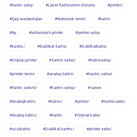
#Katric satışı
#Laser Katriclərinin Dolumu
#printer/
#Çap avadanlıqları
#Notebook temiri
#katric
#hp
#ishlenmish printer
#printer satışı
#kartric/
#Dublikat kartric
#Dublikatkatric
#Orijinal printer
#Kartric satisi/
#Katricsatışı
#printer temiri
#analoq kartric
#Kartric satiwi
#Katric satishi/
#kartric satışı/
#canon
#Analoqkartric
#Katric/
#printer
#Kartricsatisi
#Analoq katric/
#Katric
#Orijinal katric
#ucuzkatric
#Dublikat kartric/
#printer satisi