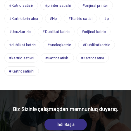
#Katric satisi/
#printer satishi
#orijinal printer
#Kartriclərin alışı
#Hp
#Kartric satisi
#p
#Ucuzkartric
#Dublikat katric
#orijinal katric
#dublikat katric
#analoqkatric
#Dublikatkartric
#kartric satiwi
#Katricsatishi
#Kartricsatışı
#Kartricsatishi
Biz Sizinlə çalışmaqdan məmnunluq duyarıq.
İndi Başla