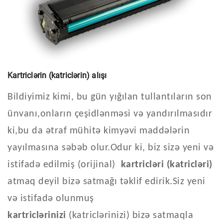
Kartriclərin (katriclərin) alışı
Bildiyimiz kimi, bu gün yığılan tullantıların son
ünvanı,onların çeşidlənməsi və yandırılmasıdır
ki,bu da ətraf mühitə kimyəvi maddələrin
yayılmasına səbəb olur.Odur ki, biz sizə yeni və
istifadə edilmiş (orijinal)
kartricləri (katricləri)
atmaq deyil bizə satmağı təklif edirik.Siz yeni
və istifadə olunmuş
kartriclərinizi
(katriclərinizi) bizə satmaqla