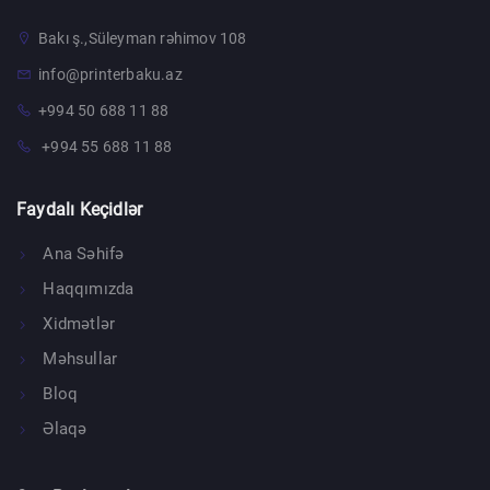
Bakı ş.,Süleyman rəhimov 108
info@printerbaku.az
+994 50 688 11 88
+994 55 688 11 88
Faydalı Keçidlər
Ana Səhifə
Haqqımızda
Xidmətlər
Məhsullar
Bloq
Əlaqə