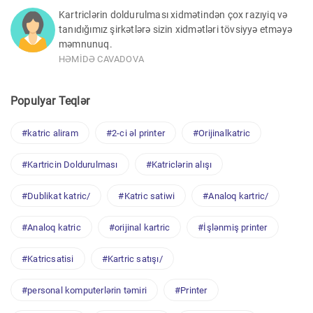
Kartriclərin doldurulması xidmətindən çox razıyiq və
tanıdığımız şirkətlərə sizin xidmətləri tövsiyyə etməyə
məmnunuq.
HƏMİDƏ CAVADOVA
Populyar Teqlər
#katric aliram
#2-ci əl printer
#Orijinalkatric
#Kartricin Doldurulması
#Katriclərin alışı
#Dublikat katric/
#Katric satiwi
#Analoq kartric/
#Analoq katric
#orijinal kartric
#İşlənmiş printer
#Katricsatisi
#Kartric satışı/
#personal komputerlərin təmiri
#Printer