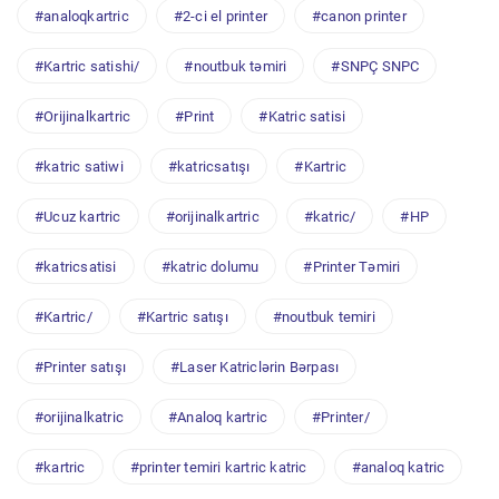
#analoqkartric
#2-ci el printer
#canon printer
#Kartric satishi/
#noutbuk təmiri
#SNPÇ SNPC
#Orijinalkartric
#Print
#Katric satisi
#katric satiwi
#katricsatışı
#Kartric
#Ucuz kartric
#orijinalkartric
#katric/
#HP
#katricsatisi
#katric dolumu
#Printer Təmiri
#Kartric/
#Kartric satışı
#noutbuk temiri
#Printer satışı
#Laser Katriclərin Bərpası
#orijinalkatric
#Analoq kartric
#Printer/
#kartric
#printer temiri kartric katric
#analoq katric