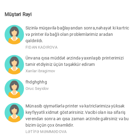
Müştəri Rəyi
Sizinlə müqavilə bağlayandan sonra,nəhayət ki kartric
və printer ilə bağlı olan problemlərimiz aradan
qaldırıldı.
FIDAN KADIROVA
Ünvana qısa müddət ərzində yaxınlaşıb printerimizi
təmir etdiyiniz üçün təşəkkür edirəm
Xanlar ibragimov
fhdghghhg
Oruc Seyidov
Münasib qiymətlərlə printer və katriclərimizə yüksək
keyfiyyətli xidmət göstərirsiniz.Vacibi olan isə sifariş
verendən sonra ən qısa zaman ərzinde gəlirsiniz və bu
bizim üçün çox önəmlidir.
LƏTİFƏ MƏMMƏDOVA