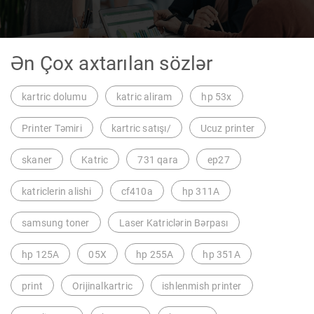
Ən Çox axtarılan sözlər
kartric dolumu
katric aliram
hp 53x
Printer Təmiri
kartric satışı/
Ucuz printer
skaner
Katric
731 qara
ep27
katriclerin alishi
cf410a
hp 311A
samsung toner
Laser Katriclərin Bərpası
hp 125A
05X
hp 255A
hp 351A
print
Orijinalkartric
ishlenmish printer