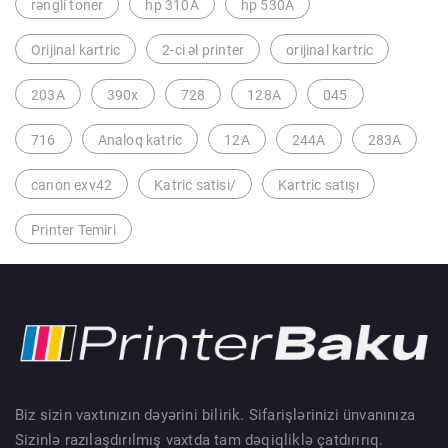
rəngli toner
hp 310A
hp 530A
Orijinal kartric
2-ci əl printer
orijinal kartric
203A
390x
728
128A
045
716
Analoq katric
12A
244A
283A
canon exv42
Katric satisi/
Kartric satışı
Printer Temiri
Biz sizin vaxtınızın dəyərini bilirik. Sifarişlərinizi ünvanınıza
Sizinlə razılaşdırılmış vaxtda tam dəqiqliklə çatdırırıq.