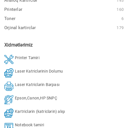
Analoq Kartriclər
193
Printerlər
160
Toner
6
Orjinal kartirclər
179
Xidmətlərimiz
Printer Təmiri
Laser Katriclərinin Dolumu
Laser Katriclərin Bərpası
Epson,Canon,HP SNPÇ
Kartriclərin (katriclərin) alışı
Notebook təmiri