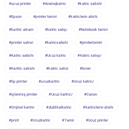
#ucuz printer
#Analoqkatric
#katric satishi
#Epson
#printer təmiri
#katriclerin alishi
#kartric aliram
#katric satışı
#Notebook təmiri
#printer satiwi
#katricsatishi
#printertemiri
#Katric satishi
#Ucuz katric
#Katric satışı/
#Kartric satishi
#katric satisi
#toner
#hp printer
#ucuzkartric
#Ucuz katric/
#işlənmiş printer
#Ucuz kartric/
#Canon
#Orijinal kartric
#dublikatkatric
#kartriclerin alishi
#print
#Ucuzkatric
#Təmir
#Ucuz printer