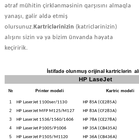
ətraf mühitin çirklənməsinin qarşısını almaqla
yanaşı, gəlir əldə etmiş
olursunuz.
Kartriclərinizin
(katriclərinizin)
alışını sizin və ya bizim ünvanda həyata
keçiririk.
İstifadə olunmuş orijinal kartriclərin al
HP LaseJet
№
Printer modeli
Kartric modeli
1
HP LaserJet 1100ser/1130
HP 85A (CE285A)
2
HP LaserJet MFP M125/M127
HP 83A (CF283A)
3
HP LaserJet 1536/1560/1606
HP 78A (CE278A)
4
HP LaserJet P1005/P1006
HP 35A (CB435A)
5
HP LaserJet P1505/M1120
HP 36A (CB436A)