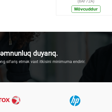
(8AF72A)
Mövcuddur
+ Sifariş et
məmnunluq duyarıq.
əng sifariş etmək vaxt itkisini minimuma endirir.