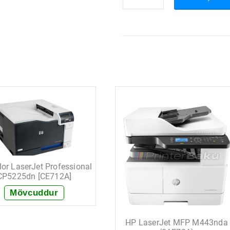
or LaserJet Professional
CP5225dn [CE712A]
Mövcuddur
+ Sifariş et
HP LaserJet MFP M443nda