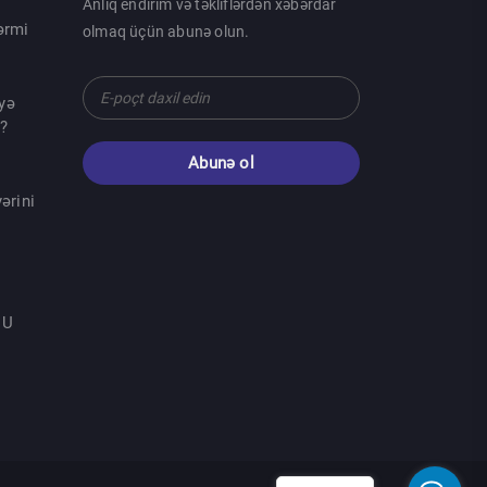
Anlıq endirim və təkliflərdən xəbərdar
ərmi
olmaq üçün abunə olun.
yə
r?
Abunə ol
ərini
 U