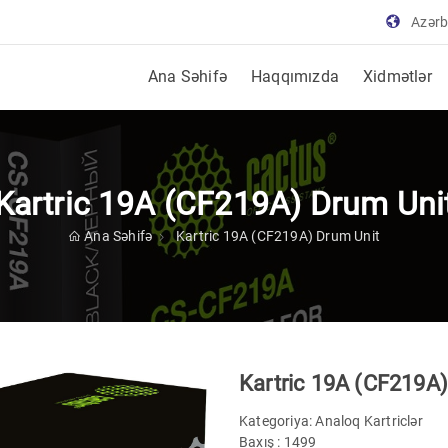
Azər
Ana Səhifə
Haqqımızda
Xidmətlər
Kartric 19A (CF219A) Drum Uni
Ana Səhifə
Kartric 19A (CF219A) Drum Unit
Kartric 19A (CF219A)
Kategoriya:
Analoq Kartriclər
Baxış : 1499