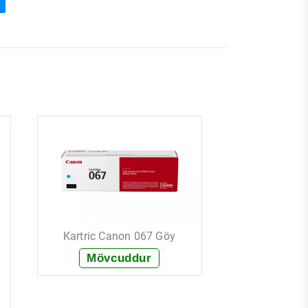
Kartric HP 
Qır
Kartric Canon 067 Göy
Mövc
Mövcuddur
+ Sif
+ Sifariş et