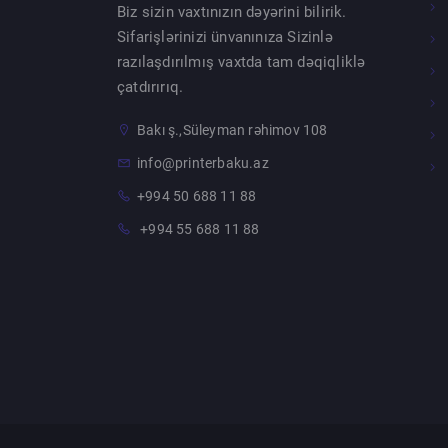
Biz sizin vaxtınızın dəyərini bilirik.
Sifarişlərinizi ünvanınıza Sizinlə
razılaşdırılmış vaxtda tam dəqiqliklə
çatdırırıq.
Bakı ş.,Süleyman rəhimov 108
info@printerbaku.az
+994 50 688 11 88
+994 55 688 11 88