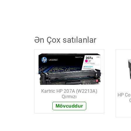
Ən Çox satılanlar
Kartric HP 207A (W2213A)
HP Col
Qırmızı
CE743A)
Mövcuddur
+ Sifariş et
r