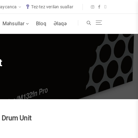
baycanca
Tez-tez verilən suallar
Məhsullar
Bloq
Əlaqə
t
 Drum Unit