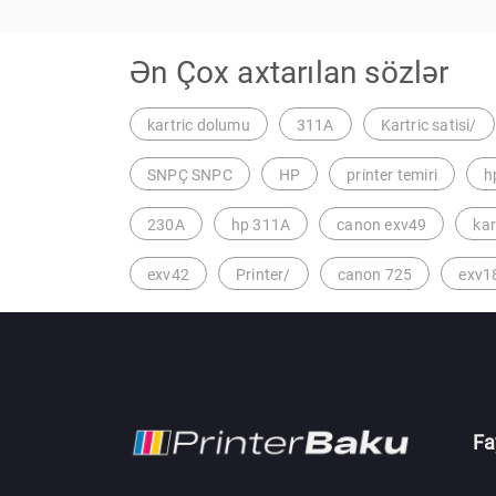
Ən Çox axtarılan sözlər
kartric dolumu
311A
Kartric satisi/
SNPÇ SNPC
HP
printer temiri
h
230A
hp 311A
canon exv49
ka
exv42
Printer/
canon 725
exv1
Fa