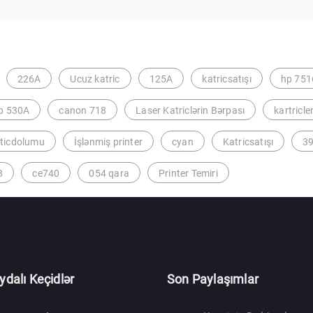
226A
Ucuz katric
125A
katricsatışı
hp 751
p 530A
canon 718
Laser Katriclərin Bərpası
kartricler
rticdolumu
İşlənmiş printer
cyan
Katricsatışı
3
8
ce740
054 qara
Printer Temiri
ydalı Keçidlər
Son Paylaşımlar