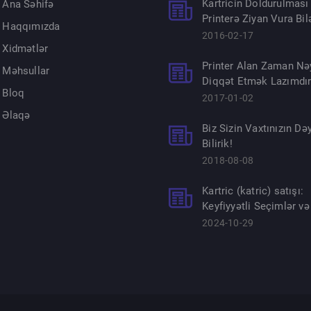
Kartricin Doldurulması
Ana Səhifə
Printerə Ziyan Vura Bil
Haqqımızda
2016-02-17
Xidmətlər
Printer Alan Zaman Nə
Məhsullar
Diqqət Etmək Lazımdı
Bloq
2017-01-02
Əlaqə
Biz Sizin Vaxtınızın Dəy
Bilirik!
2018-08-08
Kartric (katric) satışı:
Keyfiyyətli Seçimlər və
2024-10-29