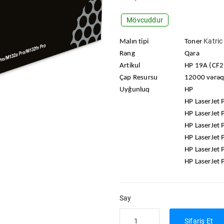
Mövcuddur
Katric
Malın tipi
Toner
Rəng
Qara
Artikul
HP 19A (CF
Çap Resursu
12000 vərəq
Uyğunluq
HP
HP LaserJet
HP LaserJet
HP LaserJet
HP LaserJet
HP LaserJet
HP LaserJet
Say
Sifariş Et