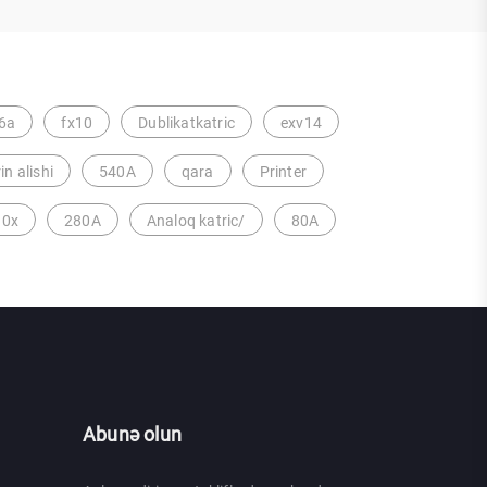
6a
fx10
Dublikatkatric
exv14
in alishi
540A
qara
Printer
90x
280A
Analoq katric/
80A
Abunə olun