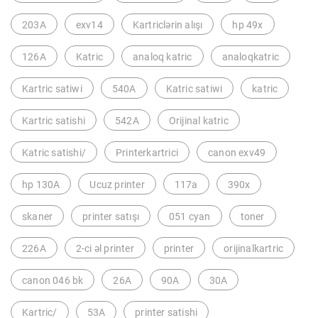
203A
exv14
Kartriclərin alışı
hp 49x
126A
Katric
analoq katric
analoqkatric
Kartric satiwi
540A
Katric satiwi
katric
Kartric satishi
542A
Orijinal katric
Katric satishi/
Printerkartrici
canon exv49
hp 130A
Ucuz printer
117a
390x
skaner
printer satışı
051 cyan
toner
226A
2-ci əl printer
printer
orijinalkartric
canon 046 bk
26A
90A
30A
Kartric/
53A
printer satishi