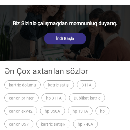
Biz Sizinlə çalışmaqdan məmnunluq duyarıq.
İndi Başla
Ən Çox axtarılan sözlər
kartric dolumu
katric satışı
311A
canon printer
hp 311A
Dublikat katric
canon exv42
hp 350A
hp 131A
hp
canon 057
kartric satışı/
hp 740A