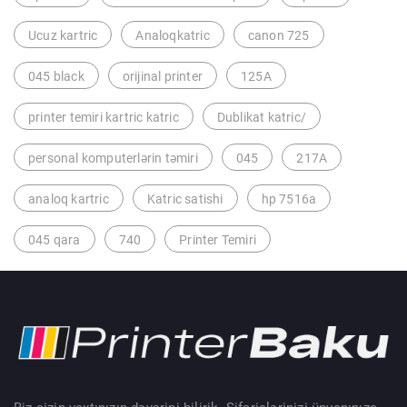
Ucuz kartric
Analoqkatric
canon 725
045 black
orijinal printer
125A
printer temiri kartric katric
Dublikat katric/
personal komputerlərin təmiri
045
217A
analoq kartric
Katric satishi
hp 7516a
045 qara
740
Printer Temiri