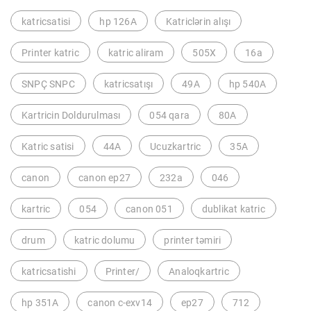
katricsatisi
hp 126A
Katriclərin alışı
Printer katric
katric aliram
505X
16a
SNPÇ SNPC
katricsatışı
49A
hp 540A
Kartricin Doldurulması
054 qara
80A
Katric satisi
44A
Ucuzkartric
35A
canon
canon ep27
232a
046
kartric
054
canon 051
dublikat katric
drum
katric dolumu
printer təmiri
katricsatishi
Printer/
Analoqkartric
hp 351A
canon c-exv14
ep27
712