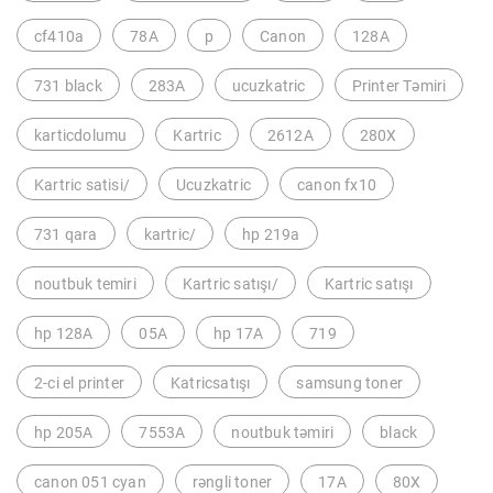
cf410a
78A
p
Canon
128A
731 black
283A
ucuzkatric
Printer Təmiri
karticdolumu
Kartric
2612A
280X
Kartric satisi/
Ucuzkatric
canon fx10
731 qara
kartric/
hp 219a
noutbuk temiri
Kartric satışı/
Kartric satışı
hp 128A
05A
hp 17A
719
2-ci el printer
Katricsatışı
samsung toner
hp 205A
7553A
noutbuk təmiri
black
canon 051 cyan
rəngli toner
17A
80X