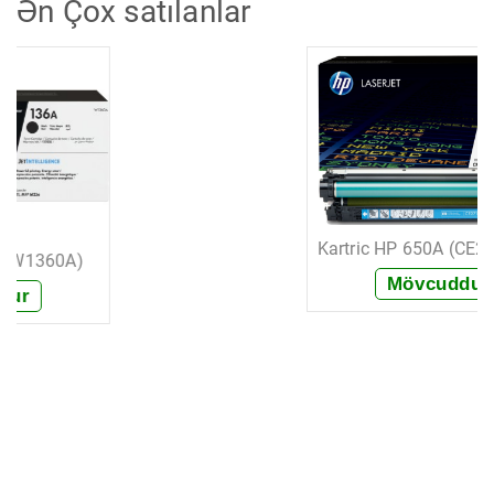
Ən Çox satılanlar
Kartric HP 650A (CE271A) Göy
Mövcuddur
+ Sifariş et