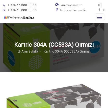
+994 55 688 11 88
Azərbaycanca
+994 50 688 11 88
Tez-tez verilən suallar
Kartric 304A (CC533A) Qırmızı
Ana Səhifə
Kartric 304A (CC533A) Qırmızı