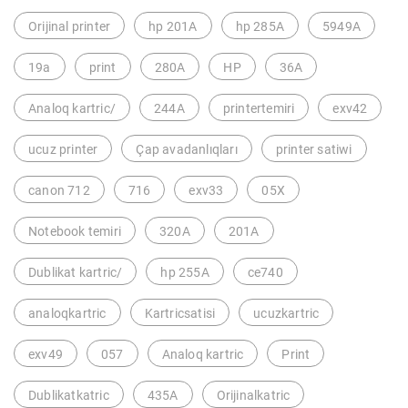
Orijinal printer
hp 201A
hp 285A
5949A
19a
print
280A
HP
36A
Analoq kartric/
244A
printertemiri
exv42
ucuz printer
Çap avadanlıqları
printer satiwi
canon 712
716
exv33
05X
Notebook temiri
320A
201A
Dublikat kartric/
hp 255A
ce740
analoqkartric
Kartricsatisi
ucuzkartric
exv49
057
Analoq kartric
Print
Dublikatkatric
435A
Orijinalkatric