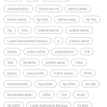
Analoq katric/
canon exv18
katric satiwi
Katric satisi/
hp 55A
Katric satışı
hp 19a
Hp
83A
Orijinal kartric
orijinal katric
Laser Katriclərinin Dolumu
o
Kartric satisi
kartirc
katric satisi
orijinalkatric
718
90x
hp 400A
printer satisi
106a
Epson
yeni printer
Katric satışı/
505A
Kartricsatishi
hp printer
hp 203A
hp 53x
kartriclerin alishi
205A
12A
436A
hp 530A
Laser Katriclərin Bərpası
hp 85A