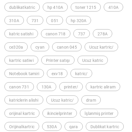
dublikatkatric
hp 410A
toner 1215
410A
310A
731
051
hp 320A
katric satishi
canon 718
737
278A
ce320a
cyan
canon 045
Ucuz kartric/
kartric satiwi
Printer satışı
Ucuz katric
Notebook təmiri
exv18
katric/
canon 731
130A
printer/
kartric aliram
katriclerin alishi
Ucuz katric/
dram
orijinal kartric
ikincielprinter
İşlənmiş printer
Orijinalkartric
530A
qara
Dublikat kartric