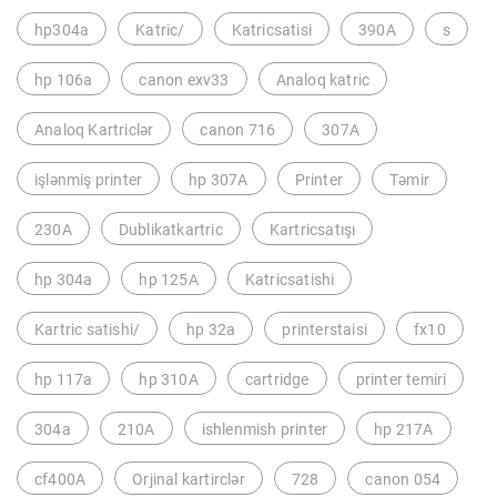
hp304a
Katric/
Katricsatisi
390A
s
hp 106a
canon exv33
Analoq katric
Analoq Kartriclər
canon 716
307A
işlənmiş printer
hp 307A
Printer
Təmir
230A
Dublikatkartric
Kartricsatışı
hp 304a
hp 125A
Katricsatishi
Kartric satishi/
hp 32a
printerstaisi
fx10
hp 117a
hp 310A
cartridge
printer temiri
304a
210A
ishlenmish printer
hp 217A
cf400A
Orjinal kartirclər
728
canon 054