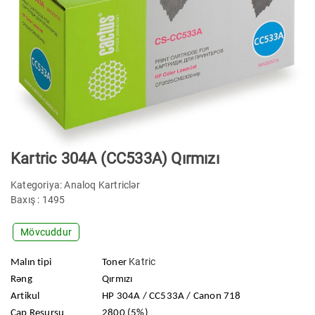
Kartric 304A (CC533A) Qırmızı
Kategoriya:
Analoq Kartriclər
Baxış : 1495
Mövcuddur
Katric
Malın tipi
Toner
Rəng
Qırmızı
Artikul
HP 304A / CC533A / Canon 718
Çap Resursu
2800 (5%)