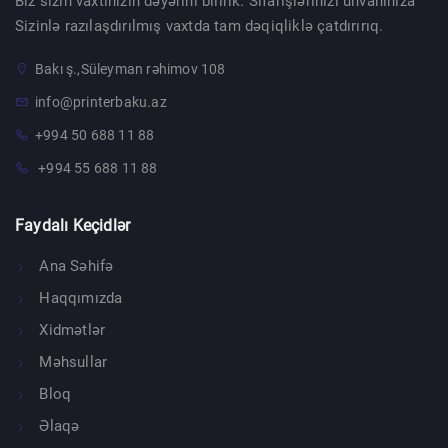
Biz sizin vaxtınızın dəyərini bilirik. Sifarişlərinizi ünvanınıza
Sizinlə razılaşdırılmış vaxtda tam dəqiqliklə çatdırırıq.
Bakı ş.,Süleyman rəhimov 108
info@printerbaku.az
+994 50 688 11 88
+994 55 688 11 88
Faydalı Keçidlər
Ana Səhifə
Haqqımızda
Xidmətlər
Məhsullar
Bloq
Əlaqə