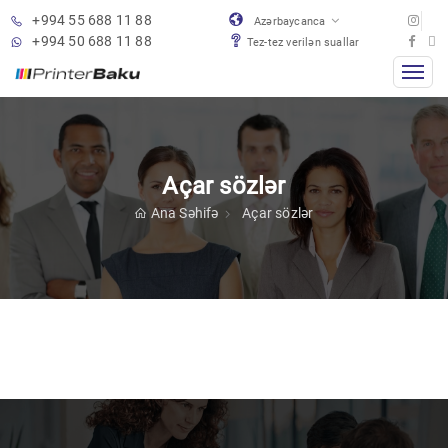
+994 55 688 11 88
Azərbaycanca
+994 50 688 11 88
Tez-tez verilən suallar
Açar sözlər
Ana Səhifə
Açar sözlər