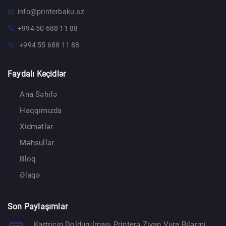
info@printerbaku.az
+994 50 688 11 88
+994 55 688 11 88
Faydalı Keçidlər
Ana Səhifə
Haqqımızda
Xidmətlər
Məhsullar
Bloq
Əlaqə
Son Paylaşımlar
Kartricin Doldurulması Printerə Ziyan Vura Bilərmi