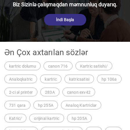
Biz Sizinlə çalışmaqdan məmnunluq duyarıq.
İndi Başla
Ən Çox axtarılan sözlər
kartric dolumu
canon 716
Kartric satishi/
Analoqkatric
kartric
katricsatisi
hp 106a
2-ci əl printer
283A
canon exv42
731 qara
hp 255A
Analoq Kartriclər
Katric/
orijinal kartric
hp 205A