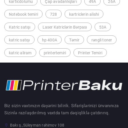
karticdolumu
Çap avadanlıqları
49A
26A
Notebook temiri
728
kartriclerin alishi
Katric satışı
Laser Katriclərin Bərpası
53A
katric satışı
hp 400A
Təmir
rəngli toner
katric aliram
printertemiri
Printer Temiri
Biz sizin vaxtınızın dəyərini bilirik. Sifarişlərinizi ünvanınıza
Sizinlə razılaşdırılmış vaxtda tam dəqiqliklə çatdırırıq.
Bakı ş.,Süleyman rəhimov 108