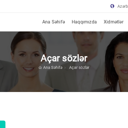
Azər
Ana Səhifə
Haqqımızda
Xidmətlər
Açar sözlər
Ana Səhifə
Açar sözlər