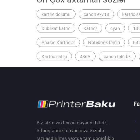
kartric dolumu
canon exv18
kartric s
Dublikat katric
Katric/
cyan
13
Analoq Kartriclər
Notebook təmiri
045
Kartric satışı
436A
canon 046 bk
Fa
Biz sizin vaxtınızın dəyərini bilirik.
Sifarişlərinizi ünvanınıza Sizinlə
razılaşdırılmış vaxtda tam dəqiqliklə