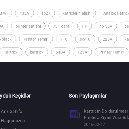
atiwi
435A
ep27
katriclerin alishi
Analoq katric
0A
printer satishi
731 qara
HP
hp 55A
pe
 black
Printer Təmiri
716
exv18
226A
ka
Kartric/
kartric/
540A
125A
Printer Temiri
ydalı Keçidlər
Son Paylaşımlar
Kartricin Doldurulması
Ana Səhifə
Printerə Ziyan Vura Bil
Haqqımızda
2016-02-17