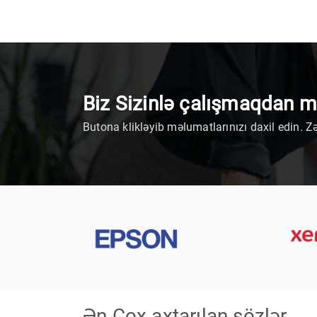
Biz Sizinlə çalışmaqdan 
Butona klikləyib məlumatlarınızı daxil edin. Z
Ən Çox axtarılan sözlər